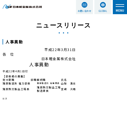
お問い合わせ
GLOBAL
ニュースリリース
人事異動
平成22年3月31日
各 位
日本軽金属株式会社
人事異動
平成22年4月1日付
【部長級の異動】
発令新職
旧職
継続職
氏名
蒲原製造所 電力部長
蒲原製造所 給電課長
山梨 清志
蒲原熱交製品工場
蒲原熱交製品工場長
宮崎 大晴
製造課長
以上