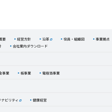
概要
経営方針
沿革
役員・組織図
事業拠点
針
会社案内ダウンロード
金事業
板事業
電極箔事業
テナビリティ
健康経営