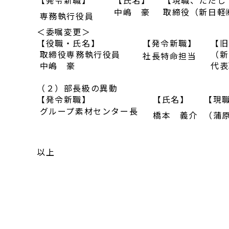
【発令新職】
【氏名】
【現職、ただし
中嶋 豪
取締役（新日軽
専務執行役員
＜委嘱変更＞
【役職・氏名】
【発令新職】
【旧
取締役専務執行役員
（新
社長特命担当
中嶋 豪
代表
（２）部長級の異動
【発令新職】
【氏名】
【現
グループ素材センター長
橋本 義介
（蒲
以上