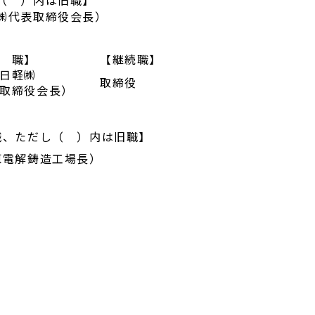
（ ）内は旧職】
㈱代表取締役会長）
 職】
【継続職】
日軽㈱
取締役
取締役会長）
職、ただし（ ）内は旧職】
原電解鋳造工場長）