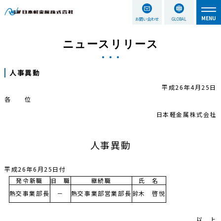
お問い合わせ
GLOBAL
ニュースリリース
人事異動
平成26年4月25日
各 位
日本軽金属株式会社
人事異動
平成26年6月25日付
発令新職
旧 職
継続職
氏 名
熱交事業部長
－
熱交事業部営業部長
鈴木 啓悦
以 上