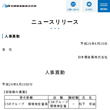
お問い合わせ
GLOBAL
ニュースリリース
人事異動
平成26年6月20日
各 位
日本軽金属株式会社
人事異動
平成26年6月20日付
【部長級の異動】
発令新職
旧 職
継続職
氏 名
CSRグループ
CSRグループ 環境保全室長
－
松下 宗由
環境保全室