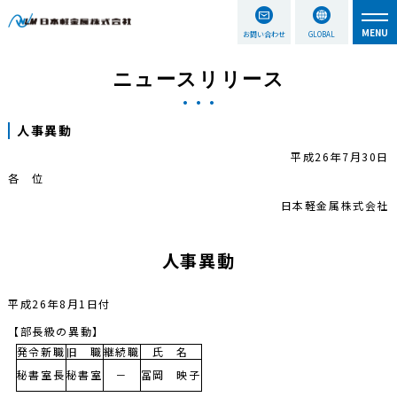
お問い合わせ
GLOBAL
ニュースリリース
人事異動
平成26年7月30日
各 位
日本軽金属株式会社
人事異動
平成26年8月1日付
【部長級の異動】
発令新職
旧 職
継続職
氏 名
秘書室長
秘書室
－
冨岡 映子