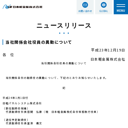
お問い合わせ
GLOBAL
ニュースリリース
当社関係会社役員の異動について
平成23年12月19日
各 位
日本軽金属株式会社
当社関係会社役員の異動について
当社関係会社の取締役の異動について、下記のとおりお知らせいたします。
記
平成24年1月1日付
日軽パネルシステム株式会社
〔新任取締役候補〕
代表取締役社長
昼間 弘康
（現 日本軽金属株式会社常務執行役員）
〔退任予定取締役〕
代表取締役社長
冨浪 義文