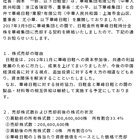
社長：岡本 一郎、以下日軽金）は、華峰集団有限公司（中華人
民共和国：浙江省瑞安市、董事長：尤小平、以下華峰集団）と合
弁で華峰日軽?業股?有限公司（中華人民共和国：上海市金山区、
董事長： 尤小華、以下華峰日軽）を展開しておりましたが、
2017年3月9日に華峰集団との間で、日軽金所有華峰日軽持分全
株を華峰集団に売却する契約を締結いたしましたので、下記の通
りお知らせいたします。
１．株式売却の理由
日軽金は、2012年11月に華峰日軽への資本参加後、共通の利益
発展のために尽力し、成果を上げてまいりましたが、今後の中国
経済成長に対する視点、追加投資に対する考え方の相違などもあ
り、資本関係を解消することといたしました。
なお、華峰日軽に対する技術協力、日軽金と華峰日軽との間の
製品・材料等の相互供給は継続して実施する予定にしておりま
す。
２．売却株式数および売却前後の株式の状況
①異動前の所有株式数：200,600,600株 所有割合33.4％
②売却株式数：200,600,600株
③異動後の所有株式数：0株 所有割合0％
④華峰日軽の１株当たり資産価値をベースとした価格で売却