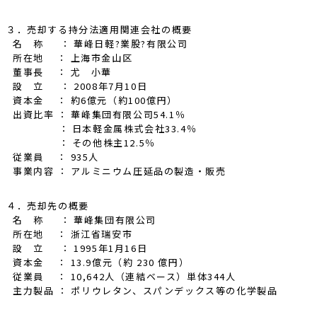
３．売却する持分法適用関連会社の概要
名 称 ： 華峰日軽?業股?有限公司
所在地 ： 上海市金山区
董事長 ： 尤 小華
設 立 ： 2008年7月10日
資本金 ： 約6億元（約100億円）
出資比率 ： 華峰集団有限公司54.1％
： 日本軽金属株式会社33.4％
： その他株主12.5％
従業員 ： 935人
事業内容 ： アルミニウム圧延品の製造・販売
４．売却先の概要
名 称 ： 華峰集団有限公司
所在地 ： 浙江省瑞安市
設 立 ： 1995年1月16日
資本金 ： 13.9億元（約 230 億円）
従業員 ： 10,642人（連結ベース）単体344人
主力製品 ： ポリウレタン、スパンデックス等の化学製品