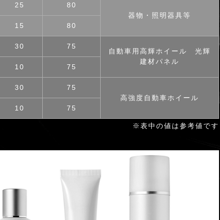
25
80
器物・照明器具等
15
80
30
75
自動車用高輝ホイール 光輝
建材パネル
10
75
30
75
高強度自動車ホイール
10
75
※表中の値は参考値です