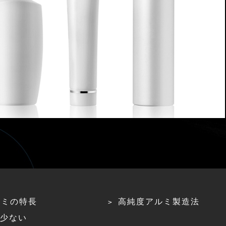
ルミの特長
高純度アルミ製造法
少ない