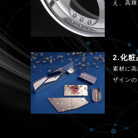
え、高輝
2.化
素材に高
ザインの