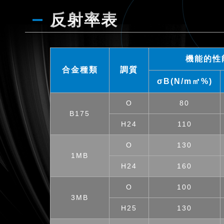
反射率表
機能的性
合金種類
調質
σB(N/m㎡%)
O
80
B175
H24
110
O
130
1MB
H24
160
O
100
3MB
H25
130