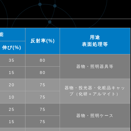
能
用途
反射率(%)
表面処理等
伸び(%)
35
80
器物・照明器具等
15
80
20
75
器物・投光器・化粧品キャッ
プ（化研＋アルマイト）
10
75
25
75
器物・照明ケース
15
75