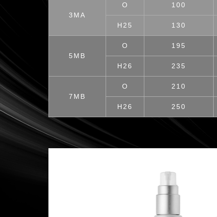
O
100
3MA
H25
130
O
195
5MB
H26
235
O
210
7MB
H26
250