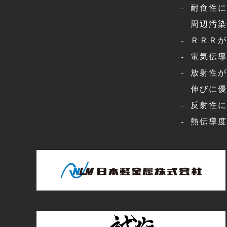
耐食性に
周辺汚染
ＲＲＲが
電気伝導
放射性が
伸びに優
反射性に
熱伝導度